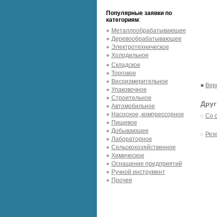
Популярные заявки по
категориям
:
Металлообрабатывающее
Деревообрабатывающее
Электротехническое
Холодильное
Складское
Торговое
Весоизмерительное
»
Вер
Упаковочное
Строительное
Друг
Автомобильное
Насосное, компрессорное
Со 
Пищевое
Добывающее
Рез
Лабораторное
Сельскохозяйственное
Химическое
Оснащение предприятий
Ручной инструмент
Прочее