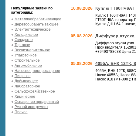
10.08.2026
Куплю ГТ60ПЧ6А Г
Популярные заявки по
категориям
:
Куплю ГТ60ПЧ6А ГТ40ПЧ
Металлообрабатывающее
ГТ60ПЧ6А; генератор Г
Куплю ДЦН-64-1 насос; 
Деревообрабатывающее
Электротехническое
Холодильное
05.08.2026
Диффузор втулки у
Складское
Диффузор втулки угля. 
Торговое
Производителя 1528018
Весоизмерительное
+79493788638 Цена 21 
Упаковочное
Строительное
05.08.2026
4055А, БНК-12ТК, 
Автомобильное
Насосное, компрессорное
4055А, БНК-12ТК, 888СТ
Насос 4055А; Насос 88
Пищевое
Насос 918 (МТ-800 ); На
Добывающее
Лабораторное
Сельскохозяйственное
Химическое
Оснащение предприятий
Ручной инструмент
Прочее