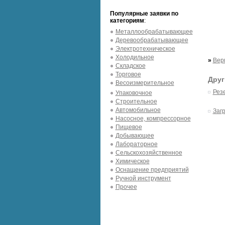
Популярные заявки по
категориям
:
Металлообрабатывающее
Деревообрабатывающее
Электротехническое
Холодильное
»
Вер
Складское
Торговое
Друг
Весоизмерительное
Рез
Упаковочное
Строительное
Автомобильное
Заг
Насосное, компрессорное
Пищевое
Добывающее
Лабораторное
Сельскохозяйственное
Химическое
Оснащение предприятий
Ручной инструмент
Прочее