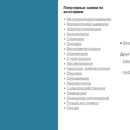
Популярные заявки по
категориям
:
Металлообрабатывающее
Деревообрабатывающее
Электротехническое
Холодильное
Складское
»
Вер
Торговое
Весоизмерительное
Упаковочное
Друг
Строительное
Евр
Автомобильное
Насосное, компрессорное
Неф
Пищевое
Добывающее
Лабораторное
Сельскохозяйственное
Химическое
Оснащение предприятий
Ручной инструмент
Прочее