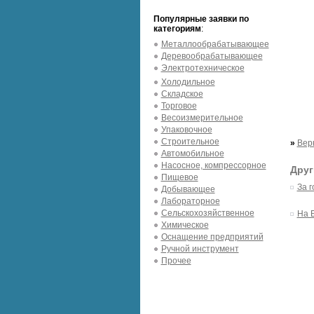
Популярные заявки по
категориям
:
Металлообрабатывающее
Деревообрабатывающее
Электротехническое
Холодильное
Складское
Торговое
Весоизмерительное
Упаковочное
Строительное
»
Вер
Автомобильное
Насосное, компрессорное
Друг
Пищевое
За г
Добывающее
Лабораторное
Сельскохозяйственное
На 
Химическое
Оснащение предприятий
Ручной инструмент
Прочее