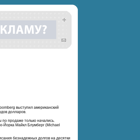
loomberg выступил американский
рдов долларов.
ы по продаже только начались.
ю-Йорка Майкл Блумберг (Michael
списания безнадежных долгов на десятки