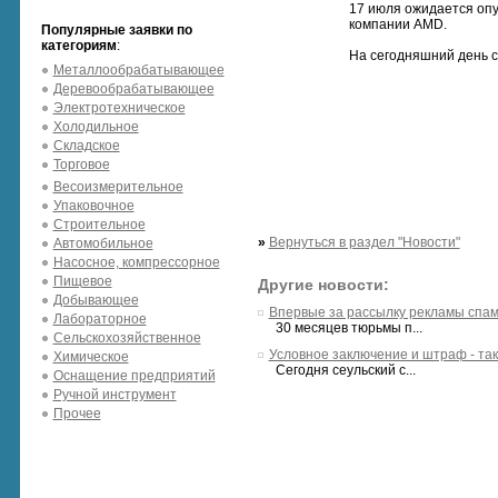
17 июля ожидается опуб
компании AMD.
Популярные заявки по
категориям
:
На сегодняшний день ст
Металлообрабатывающее
Деревообрабатывающее
Электротехническое
Холодильное
Складское
Торговое
Весоизмерительное
Упаковочное
Строительное
»
Вернуться в раздел "Новости"
Автомобильное
Насосное, компрессорное
Пищевое
Другие новости:
Добывающее
Впервые за рассылку рекламы спам
Лабораторное
30 месяцев тюрьмы п...
Сельскохозяйственное
Условное заключение и штраф - та
Химическое
Сегодня сеульский с...
Оснащение предприятий
Ручной инструмент
Прочее