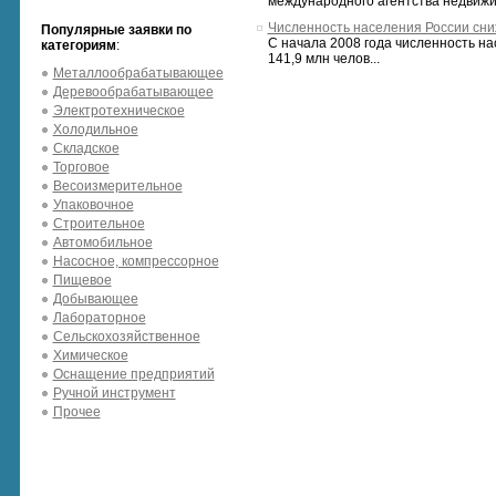
международного агентства недвижи.
Численность населения России сн
Популярные заявки по
С начала 2008 года численность на
категориям
:
141,9 млн челов...
Металлообрабатывающее
Деревообрабатывающее
Электротехническое
Холодильное
Складское
Торговое
Весоизмерительное
Упаковочное
Строительное
Автомобильное
Насосное, компрессорное
Пищевое
Добывающее
Лабораторное
Сельскохозяйственное
Химическое
Оснащение предприятий
Ручной инструмент
Прочее