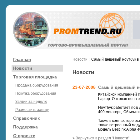
Главная
Новости
:: Самый дешевый ноутбук в
Новости
Новости
Торговая площадка
Продажа оборудования
23-07-2008
Самый дешевый но
Покупка оборудования
Китайской компанией I
Laptop. Оптовая цена э
Заявки за неделю
Ноутбук работает под 
Разместить заявку
400 мегагерц. Объем оп
Справочник
Также в компьютере ест
также встроенный моду
Поддержка
модель Bestlink Alpha 
О проекте
»
Вернуться в раздел "Новости"