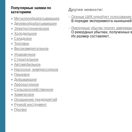
Популярные заявки по
Другие новости:
категориям
:
Осенью ЦИК опробует голосование
Металлообрабатывающее
В порядке эксперимента нынешней 
Деревообрабатывающее
Рекордные убытки терпят американ
Электротехническое
О рекордных убытках, полученных в
Холодильное
Их размер составляет...
Складское
Торговое
Весоизмерительное
Упаковочное
Строительное
Автомобильное
Насосное, компрессорное
Пищевое
Добывающее
Лабораторное
Сельскохозяйственное
Химическое
Оснащение предприятий
Ручной инструмент
Прочее