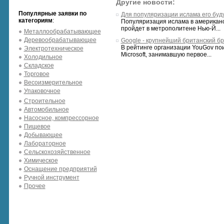
Другие новости:
Популярные заявки по
Для популяризации ислама его буд
категориям
:
Популяризация ислама в американс
пройдет в метрополитене Нью-Й...
Металлообрабатывающее
Деревообрабатывающее
Google - крупнейший британский б
В рейтинге организации YouGov по
Электротехническое
Microsoft, занимавшую первое...
Холодильное
Складское
Торговое
Весоизмерительное
Упаковочное
Строительное
Автомобильное
Насосное, компрессорное
Пищевое
Добывающее
Лабораторное
Сельскохозяйственное
Химическое
Оснащение предприятий
Ручной инструмент
Прочее