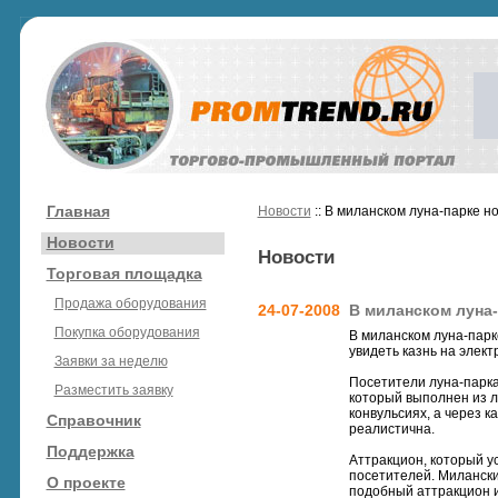
Главная
Новости
:: В миланском луна-парке н
Новости
Новости
Торговая площадка
Продажа оборудования
24-07-2008
В миланском луна-
Покупка оборудования
В миланском луна-парк
увидеть казнь на элект
Заявки за неделю
Посетители луна-парка,
Разместить заявку
который выполнен из ла
конвульсиях, а через к
Справочник
реалистична.
Поддержка
Аттракцион, который у
посетителей. Милански
О проекте
подобный аттракцион и