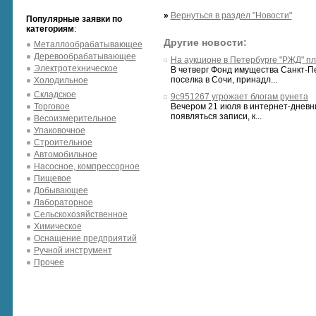
»
Вернуться в раздел "Новости"
Популярные заявки по
категориям
:
Другие новости:
Металлообрабатывающее
Деревообрабатывающее
На аукционе в Петербурге "РЖД" п
Электротехническое
В четверг Фонд имущества Санкт-П
поселка в Сочи, принадл...
Холодильное
Складское
9c951267 угрожает блогам рунета
Торговое
Вечером 21 июля в интернет-дневни
появляться записи, к...
Весоизмерительное
Упаковочное
Строительное
Автомобильное
Насосное, компрессорное
Пищевое
Добывающее
Лабораторное
Сельскохозяйственное
Химическое
Оснащение предприятий
Ручной инструмент
Прочее