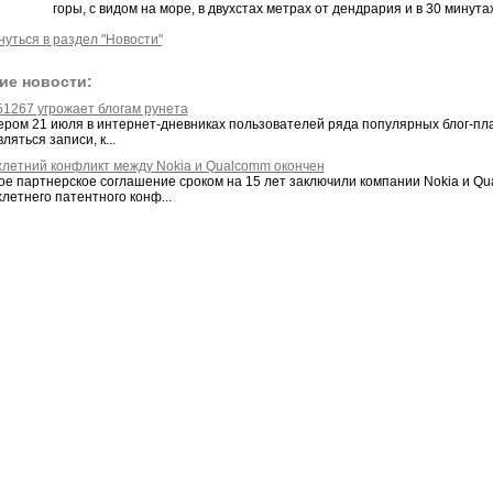
горы, с видом на море, в двухстах метрах от дендрария и в 30 минута
нуться в раздел "Новости"
ие новости:
51267 угрожает блогам рунета
ером 21 июля в интернет-дневниках пользователей ряда популярных блог-плат
ляться записи, к...
хлетний конфликт между Nokia и Qualcomm окончен
ое партнерское соглашение сроком на 15 лет заключили компании Nokia и Qu
летнего патентного конф...