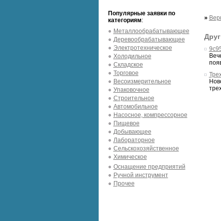
Популярные заявки по
»
Вер
категориям
:
Металлообрабатывающее
Друг
Деревообрабатывающее
Электротехническое
9c9
Веч
Холодильное
появ
Складское
Торговое
Тре
Весоизмерительное
Нов
трех
Упаковочное
Строительное
Автомобильное
Насосное, компрессорное
Пищевое
Добывающее
Лабораторное
Сельскохозяйственное
Химическое
Оснащение предприятий
Ручной инструмент
Прочее