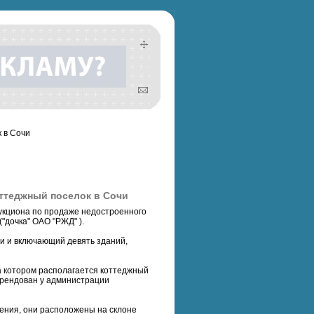
 в Сочи
оттеджный поселок в Сочи
аукциона по продаже недостроенного
"дочка" ОАО "РЖД" ).
и и включающий девять зданий,
на котором располагается коттеджный
арендован у администрации
ения, они расположены на склоне