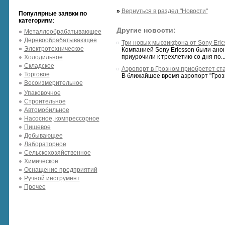
»
Вернуться в раздел "Новости"
Популярные заявки по
категориям
:
Другие новости:
Металлообрабатывающее
Деревообрабатывающее
Три новых мьюзикфона от Sony Eric
Электротехническое
Компанией Sony Ericsson были ано
приурочили к трехлетию со дня по..
Холодильное
Складское
Аэропорт в Грозном приобретет ст
Торговое
В ближайшее время аэропорт "Гроз
Весоизмерительное
Упаковочное
Строительное
Автомобильное
Насосное, компрессорное
Пищевое
Добывающее
Лабораторное
Сельскохозяйственное
Химическое
Оснащение предприятий
Ручной инструмент
Прочее