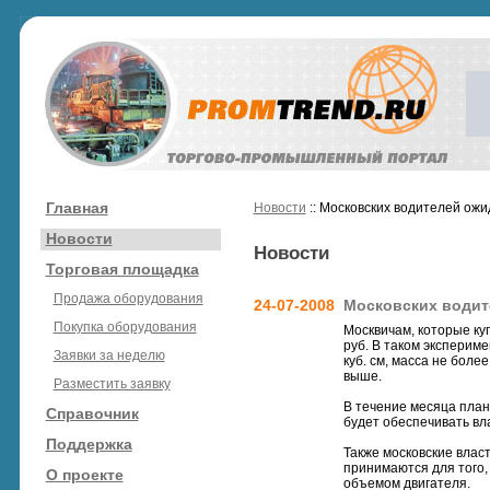
Главная
Новости
:: Московских водителей ож
Новости
Новости
Торговая площадка
Продажа оборудования
24-07-2008
Московских водит
Покупка оборудования
Москвичам, которые ку
руб. В таком эксперим
Заявки за неделю
куб. см, масса не более
выше.
Разместить заявку
В течение месяца план
Справочник
будет обеспечивать в
Поддержка
Также московские влас
принимаются для того
О проекте
объемом двигателя.