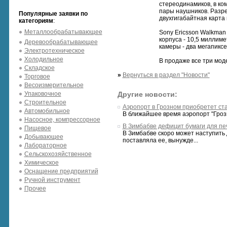
стереодинамиков, в ко
пары наушников. Разреш
Популярные заявки по
двухгигабайтная карта
категориям
:
Металлообрабатывающее
Sony Ericsson Walkman
корпуса - 10,5 миллим
Деревообрабатывающее
камеры - два мегапиксе
Электротехническое
Холодильное
В продаже все три моде
Складское
»
Вернуться в раздел "Новости"
Торговое
Весоизмерительное
Упаковочное
Другие новости:
Строительное
Аэропорт в Грозном приобретет ст
Автомобильное
В ближайшее время аэропорт "Гроз
Насосное, компрессорное
В Зимбабве дефицит бумаги для пе
Пищевое
В Зимбабве скоро может наступить 
Добывающее
поставляла ее, вынужде...
Лабораторное
Сельскохозяйственное
Химическое
Оснащение предприятий
Ручной инструмент
Прочее