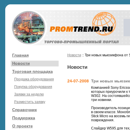
Главная
Новости
:: Три новых мьюзикфона от 
Новости
Новости
Торговая площадка
Продажа оборудования
24-07-2008
Три новых мьюзик
Покупка оборудования
Компанией Sony Erics
которых приурочили к 
Заявки за неделю
W302. На состоявшейся
три новинки.
Разместить заявку
Производитель позицио
Справочник
в своем классе. Моноб
Stick Micro на восемь
Поддержка
повреждения.
О проекте
Слайдер W595 для тех,