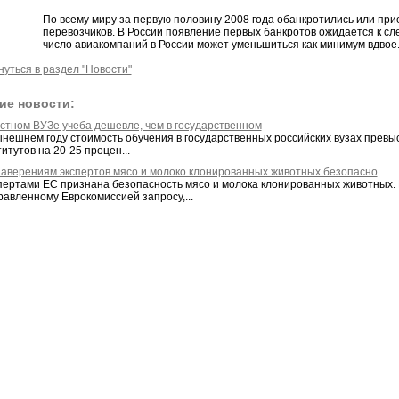
По всему миру за первую половину 2008 года обанкротились или при
перевозчиков. В России появление первых банкротов ожидается к сл
число авиакомпаний в России может уменьшиться как минимум вдвое
нуться в раздел "Новости"
ие новости:
астном ВУЗе учеба дешевле, чем в государственном
ынешнем году стоимость обучения в государственных российских вузах превы
итутов на 20-25 процен...
заверениям экспертов мясо и молоко клонированных животных безопасно
пертами ЕС признана безопасность мясо и молока клонированных животных.
равленному Еврокомиссией запросу,...