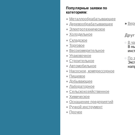
Популярные заявки по
категориям
:
Металлообрабатывающее
»
Вер
Деревообрабатывающее
Электротехническое
Холодильное
Друг
Складское
В ч
Торговое
В н
Весоизмерительное
инст
Упаковочное
По 
Строительное
Экс
Автомобильное
нап
Насосное, компрессорное
Пищевое
Добывающее
Лабораторное
Сельскохозяйственное
Химическое
Оснащение предприятий
Ручной инструмент
Прочее