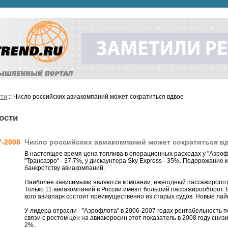
ти
:: Число российских авиакомпаний может сократиться вдвое
ости
7-2008
Число российских авиакомпаний может сократиться в
В настоящее время цена топлива в операционных расходах у "Аэроф
"Трансаэро" - 37,7%, у дискаунтера Sky Express - 35%. Подорожание
банкротству авиакомпаний.
Наиболее зависимыми являются компании, ежегодный пассажиропото
Только 11 авиакомпаний в России имеют больший пассажирооборот. В 
кого авиапарк состоит преимущественно из старых судов. Новые лай
У лидера отрасли - "Аэрофлота" в 2006-2007 годах рентабельность 
связи с ростом цен на авиакеросин этот показатель в 2008 году снизи
2%.