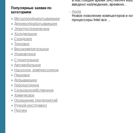
В настоящее время ЗАО МИАН нахо
введено наблюдение, временн...
Популярные заявки по
Apple
категориям
:
Новое поколение компьютеров и ноу
Металлообрабатывающее
процессоры Intel все ...
Деревообрабатывающее
Электротехническое
Холодильное
Складское
Торговое
Весоизмерительное
Упаковочное
Строительное
Автомобильное
Насосное, компрессорное
Пищевое
Добывающее
Лабораторное
Сельскохозяйственное
Химическое
Оснащение предприятий
Ручной инструмент
Прочее