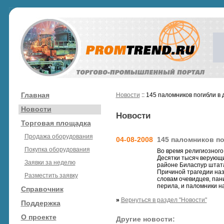
Главная
Новости
:: 145 паломников погибли в 
Новости
Новости
Торговая площадка
Продажа оборудования
04-08-2008
145 паломников по
Покупка оборудования
Во время религиозного 
Десятки тысяч верующи
Заявки за неделю
районе Биласпур штат
Причиной трагедии наз
Разместить заявку
словам очевидцев, пан
перила, и паломники на
Справочник
»
Вернуться в раздел "Новости"
Поддержка
О проекте
Другие новости: