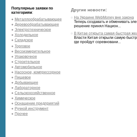
Популярные заявки по
Другие новости:
категориям
:
На Украине WebMoney вне закона
Металлообрабатывающее
Теперь создавать и обменивать эле
Деревообрабатывающее
решение принял Национ...
Электротехническое
В Китае открыта самая быстрая же
Холодильное
Власти Китая открыли самую быстру
Складское
где пройдут соревновани...
Торговое
Весоизмерительное
Упаковочное
Строительное
Автомобильное
Насосное, компрессорное
Пищевое
Добывающее
Лабораторное
Сельскохозяйственное
Химическое
Оснащение предприятий
Ручной инструмент
Прочее