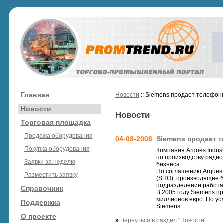
Главная
Новости
:: Siemens продает телефон
Новости
Новости
Торговая площадка
Продажа оборудования
04-08-2008
Siemens продает 
Покупка оборудования
Компания Arques Indus
по производству радио
Заявки за неделю
бизнеса.
По соглашению Arques I
Разместить заявку
(SHO), производящее 
подразделении работае
Справочник
В 2005 году Siemens п
миллионов евро. По ус
Поддержка
Siemens.
О проекте
»
Вернуться в раздел "Новости"