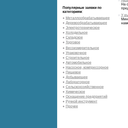
Акц
На 
Популярные заявки по
пред
категориям
:
У в
Металлообрабатывающее
Мин
Деревообрабатывающее
нам
Электротехническое
Холодильное
Складское
Торговое
Весоизмерительное
Упаковочное
Строительное
Автомобильное
Насосное, компрессорное
Пищевое
Добывающее
Лабораторное
Сельскохозяйственное
Химическое
Оснащение предприятий
Ручной инструмент
Прочее