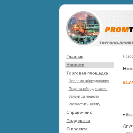
Главная
Новос
Новости
Нов
Торговая площадка
Продажа оборудования
04-0
Покупка оборудования
Заявки за неделю
Разместить заявку
Справочник
»
Вер
Поддержка
Друг
О проекте