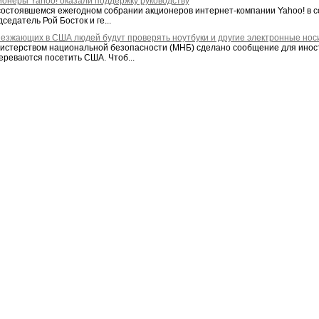
ионеры Yahoo! оказали поддержку руководству
состоявшемся ежегодном собрании акционеров интернет-компании Yahoo! в с
седатель Рой Босток и ге...
ъезжающих в США людей будут проверять ноутбуки и другие электронные но
истерством национальной безопасности (МНБ) сделано сообщение для инос
ереваются посетить США. Чтоб...