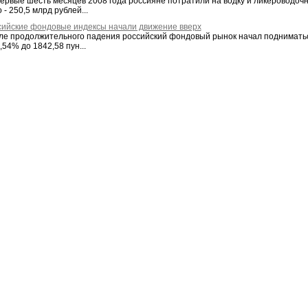
первые шесть месяцев 2008 года россияне потратили на водку и ликероводочн
 - 250,5 млрд рублей...
сийские фондовые индексы начали движение вверх
ле продолжительного падения российский фондовый рынок начал подниматься
,54% до 1842,58 пун...