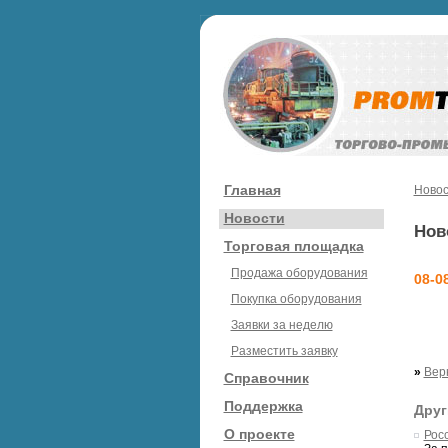
Главная
Новос
Новости
Нов
Торговая площадка
Продажа оборудования
08-0
Покупка оборудования
Заявки за неделю
Разместить заявку
»
Вер
Справочник
Поддержка
Друг
О проекте
Рос