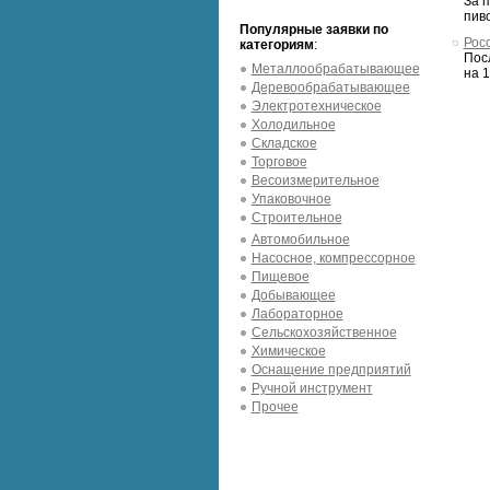
За 
пиво
Популярные заявки по
Рос
категориям
:
Пос
Металлообрабатывающее
на 1
Деревообрабатывающее
Электротехническое
Холодильное
Складское
Торговое
Весоизмерительное
Упаковочное
Строительное
Автомобильное
Насосное, компрессорное
Пищевое
Добывающее
Лабораторное
Сельскохозяйственное
Химическое
Оснащение предприятий
Ручной инструмент
Прочее