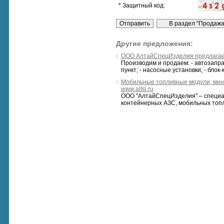
* Защитный код:
Другие предложения:
ООО АлтайСпецИзделия предлагает
Производим и продаем: - автозапра
пункт; - насосные установки; - блок-
Мобильные топливные модули, мини
www.altsi.ru
ООО "АлтайСпецИзделия" – специал
контейнерных АЗС, мобильных топл