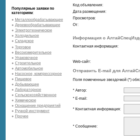
Код объявления:
Популярные заявки по
Дата размещения:
категориям
:
Просмотров:
Металлообрабатывающее
От:
Деревообрабатывающее
Электротехническое
Холодильное
Информация о АлтайСпецИзд
Складское
Контактная информация:
Торговое
Весоизмерительное
Упаковочное
Web-сайт:
Строительное
Автомобильное
Отправить E-mail для Алтай
Насосное, компрессорное
Пищевое
Поля помеченные звездочкой (*) обя
Добывающее
Лабораторное
* Автор:
Сельскохозяйственное
* E-mail:
Химическое
Оснащение предприятий
* Контактная информация:
Ручной инструмент
Прочее
* Сообщение: