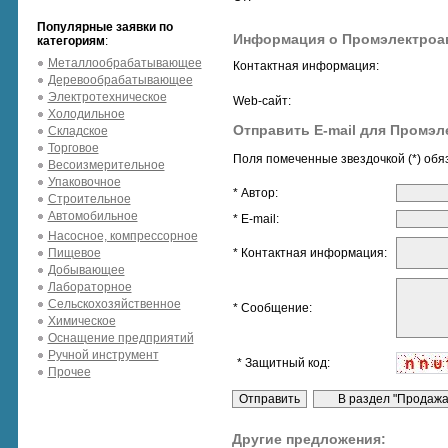
Популярные заявки по
Информация о Промэлектроа
категориям
:
Металлообрабатывающее
Контактная информация:
Деревообрабатывающее
Электротехническое
Web-сайт:
Холодильное
Отправить E-mail для Промэл
Складское
Торговое
Поля помеченные звездочкой (*) обя
Весоизмерительное
Упаковочное
* Автор:
Строительное
Автомобильное
* E-mail:
Насосное, компрессорное
Пищевое
* Контактная информация:
Добывающее
Лабораторное
Сельскохозяйственное
* Сообщение:
Химическое
Оснащение предприятий
Ручной инструмент
* Защитный код:
Прочее
Другие предложения: