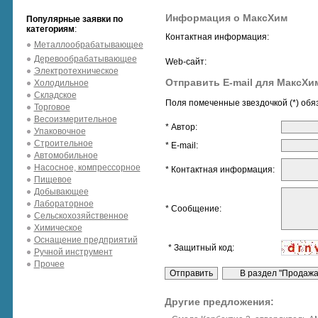
Информация о МаксХим
Популярные заявки по
категориям
:
Контактная информация:
Металлообрабатывающее
Деревообрабатывающее
Web-сайт:
Электротехническое
Отправить E-mail для МаксХи
Холодильное
Складское
Поля помеченные звездочкой (*) обя
Торговое
Весоизмерительное
* Автор:
Упаковочное
Строительное
* E-mail:
Автомобильное
Насосное, компрессорное
* Контактная информация:
Пищевое
Добывающее
Лабораторное
* Сообщение:
Сельскохозяйственное
Химическое
Оснащение предприятий
* Защитный код:
Ручной инструмент
Прочее
Другие предложения: