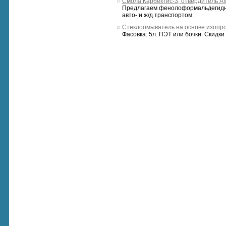
Смола Карбектис-3, отвердитель А
Предлагаем фенолоформальдегидные
авто- и ж/д транспортом.
Стеклоомыватель на основе изопр
Фасовка: 5л. ПЭТ или бочки. Скидки