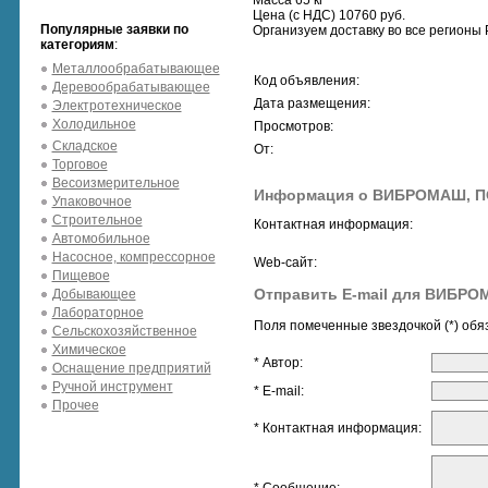
Масса 65 кг
Цена (с НДС) 10760 руб.
Популярные заявки по
Организуем доставку во все регионы 
категориям
:
Металлообрабатывающее
Код объявления:
Деревообрабатывающее
Дата размещения:
Электротехническое
Холодильное
Просмотров:
Складское
От:
Торговое
Весоизмерительное
Информация о ВИБРОМАШ, 
Упаковочное
Строительное
Контактная информация:
Автомобильное
Насосное, компрессорное
Web-сайт:
Пищевое
Отправить E-mail для ВИБР
Добывающее
Лабораторное
Поля помеченные звездочкой (*) обя
Сельскохозяйственное
Химическое
* Автор:
Оснащение предприятий
Ручной инструмент
* E-mail:
Прочее
* Контактная информация: