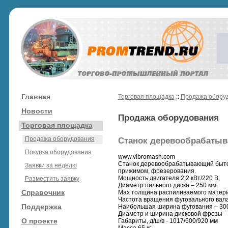
Главная
Торговая площадка
::
Продажа обору
Новости
Продажа оборудования
Торговая площадка
Продажа оборудования
Станок деревообрабатыв
Покупка оборудования
www.vibromash.com
Станок деревообрабатывающий бытов
Заявки за неделю
прижимом, фрезерования.
Мощность двигателя 2,2 кВт/220 В,
Разместить заявку
Диаметр пильного диска – 250 мм,
Справочник
Мах толщина распиливаемого матери
Частота вращения фуговального вала
Поддержка
Наибольшая ширина фугования – 30
Диаметр и ширина дисковой фрезы - 
О проекте
Габариты, д/ш/в - 1017/600/920 мм