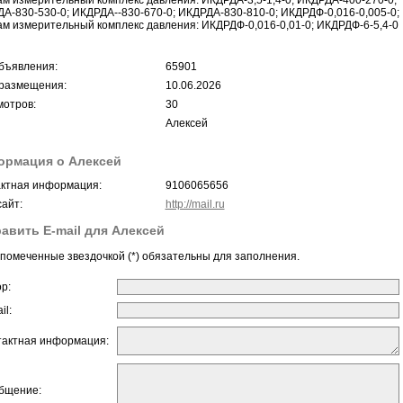
м измерительный комплекс давления: ИКДРДА-3,5-1,4-0; ИКДРДА-400-270-0;
А-830-530-0; ИКДРДА--830-670-0; ИКДРДА-830-810-0; ИКДРДФ-0,016-0,005-0;
м измерительный комплекс давления: ИКДРДФ-0,016-0,01-0; ИКДРДФ-6-5,4-0
бъявления:
65901
размещения:
10.06.2026
отров:
30
Алексей
ормация о Алексей
ктная информация:
9106065656
айт:
http://mail.ru
авить E-mail для Алексей
помеченные звездочкой (*) обязательны для заполнения.
ор:
il:
тактная информация:
бщение: