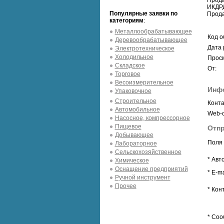
Прода
ИКДРД
Популярные заявки по
Прода
категориям
:
Металлообрабатывающее
Код о
Деревообрабатывающее
Дата 
Электротехническое
Холодильное
Просм
Складское
От:
Торговое
Весоизмерительное
Инф
Упаковочное
Строительное
Конта
Автомобильное
Web-с
Насосное, компрессорное
Пищевое
Отпр
Добывающее
Поля 
Лабораторное
Сельскохозяйственное
* Авт
Химическое
Оснащение предприятий
* E-ma
Ручной инструмент
Прочее
* Кон
* Соо