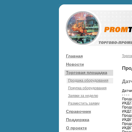
Главная
Торго
Новости
Про
Торговая площадка
Продажа оборудования
Дат
Покупка оборудования
Датчи
- - - -
Заявки за неделю
Прода
ИКД27
Разместить заявку
Прода
Справочник
ИКД27
Прода
Поддержка
ИКД6Т
Прода
О проекте
ИКД6Т