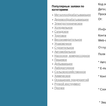
Код о
Популярные заявки по
Дата 
категориям
:
Просм
Металлообрабатывающее
От:
Деревообрабатывающее
Электротехническое
Холодильное
Инф
Складское
Конта
Торговое
Весоизмерительное
Web-с
Упаковочное
Отпр
Строительное
Автомобильное
Поля 
Насосное, компрессорное
Пищевое
* Авт
Добывающее
Лабораторное
* E-ma
Сельскохозяйственное
Химическое
* Кон
Оснащение предприятий
Ручной инструмент
Прочее
* Соо
* За