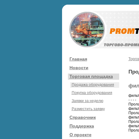
Главная
Торго
Новости
Про
Торговая площадка
Продажа оборудования
филь
Покупка оборудования
фильт
- - - -
Заявки за неделю
Прола
фильт
Разместить заявку
Прола
Справочник
фильт
Прола
Поддержка
фильт
Прола
О проекте