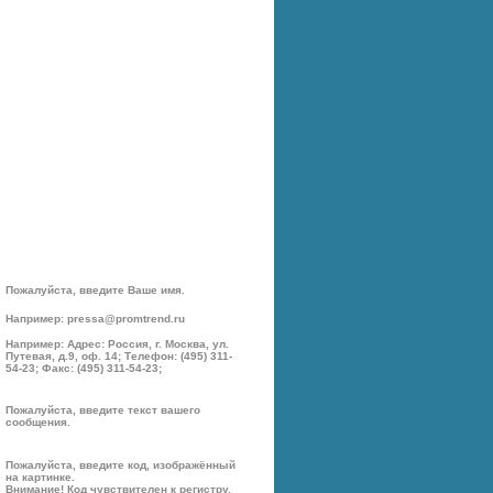
Пожалуйста, введите Ваше имя.
Например: pressa@promtrend.ru
Например: Адрес: Россия, г. Москва, ул.
Путевая, д.9, оф. 14; Телефон: (495) 311-
54-23; Факс: (495) 311-54-23;
Пожалуйста, введите текст вашего
сообщения.
Пожалуйста, введите код, изображённый
на картинке.
Внимание! Код чувствителен к регистру.