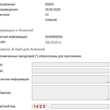
бъявления:
65855
размещения:
29.05.2026
отров:
23
Алексей
ормация о Алексей
ктная информация:
9106065656
айт:
http://mail.ru
авить E-mail для Алексей
помеченные звездочкой (*) обязательны для заполнения.
ор:
il:
тактная информация:
бщение:
щитный код: