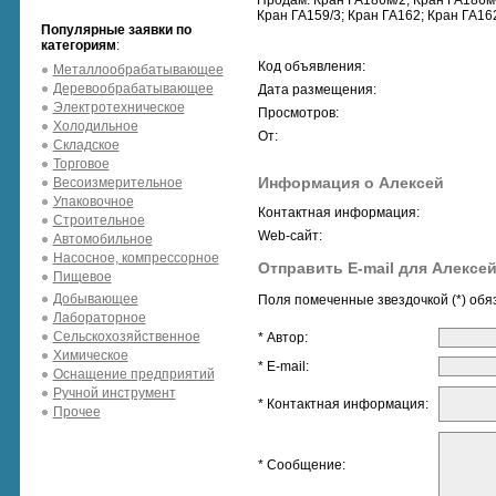
Продам: Кран ГА186м/2; Кран ГА186м-
Кран ГА159/3; Кран ГА162; Кран ГА162
Популярные заявки по
категориям
:
Код объявления:
Металлообрабатывающее
Деревообрабатывающее
Дата размещения:
Электротехническое
Просмотров:
Холодильное
От:
Складское
Торговое
Информация о Алексей
Весоизмерительное
Упаковочное
Контактная информация:
Строительное
Web-сайт:
Автомобильное
Насосное, компрессорное
Отправить E-mail для Алексе
Пищевое
Добывающее
Поля помеченные звездочкой (*) обя
Лабораторное
Сельскохозяйственное
* Автор:
Химическое
* E-mail:
Оснащение предприятий
Ручной инструмент
* Контактная информация:
Прочее
* Сообщение: