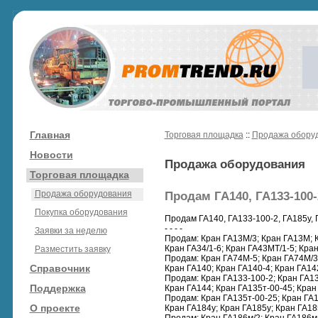
Главная
Торговая площадка
::
Продажа обору
Новости
Продажа оборудования
Торговая площадка
Продажа оборудования
Продам ГА140, ГА133-100-
Покупка оборудования
Продам ГА140, ГА133-100-2, ГА185у,
- - - -
Заявки за неделю
Продам: Кран ГА13М/3; Кран ГА13M; Кр
Кран ГА34/1-6; Кран ГА43MT/1-5; Кран
Разместить заявку
Продам: Кран ГА74M-5; Кран ГА74М/3;
Справочник
Кран ГА140; Кран ГА140-4; Кран ГА142
Продам: Кран ГА133-100-2; Кран ГА13
Поддержка
Кран ГА144; Кран ГА135т-00-45; Кран
Продам: Кран ГА135т-00-25; Кран ГА1
О проекте
Кран ГА184у; Кран ГА185у; Кран ГА18