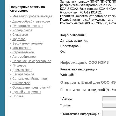
Запчасти к приводу ПП-67 ПП-67К ПП
расцепитель-электромагнит РЭ 220В,
Популярные заявки по
КСА-2 КСА2, блок-контакт КСА-4 КСА4
категориям
:
блок-контакт КСА-12 КСА12.
Гарантия качества, отправка по Росси
Металлообрабатывающее
Подробности на сайте www.nemz.ru.
Деревообрабатывающее
Контактные тел. (8352) 730-600, e-ma
Электротехническое
Холодильное
Складское
Код объявления:
Торговое
Дата размещения:
Весоизмерительное
Просмотров:
Упаковочное
От:
Строительное
Автомобильное
Насосное, компрессорное
Информация о ООО НЭМЗ
Пищевое
Контактная информация:
Добывающее
Лабораторное
Web-сайт:
Сельскохозяйственное
Отправить E-mail для ООО Н
Химическое
Оснащение предприятий
Поля помеченные звездочкой (*) обя
Ручной инструмент
Прочее
* Автор:
* E-mail:
* Контактная информация: