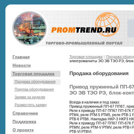
Главная
Торговая площадка
::
Продажа обору
электромагниты ЭО ЭВ ТЭО РЭ, блок
Новости
Продажа оборудования
Торговая площадка
Продажа оборудования
Привод пружинный ПП-67 
Покупка оборудования
ЭО ЭВ ТЭО РЭ, блок-конт
Заявки за неделю
Всегда в наличии и под заказ:
Разместить заявку
Привод пружинный ПП-67 ПП67, при
Реле к приводу ПП-67 ПП67 ПП-67К 
Справочник
РТМ4, реле РТМ-5 РТМ5, реле РТВ-1 Р
РТВ-6 РТВ6. Накладка НКР-3 НКР3 НК
Поддержка
Реле к приводу ПП-67 ПП67 ПП-67К ППО
РТМIV, реле РТМ-V РТМV, реле РТВ-I РТВ
О проекте
РТВ-VI РТВVI.