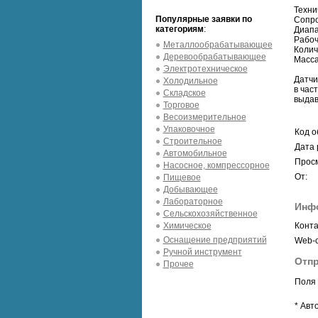
Техни
Популярные заявки по
Сопро
категориям
:
Диапа
Рабоч
Металлообрабатывающее
Колич
Деревообрабатывающее
Масса:
Электротехническое
Датчи
Холодильное
в час
Складское
выдав
Торговое
Весоизмерительное
Упаковочное
Код о
Строительное
Дата 
Автомобильное
Просм
Насосное, компрессорное
От:
Пищевое
Добывающее
Лабораторное
Инф
Сельскохозяйственное
Химическое
Конта
Оснащение предприятий
Web-с
Ручной инструмент
Отпр
Прочее
Поля 
* Авт