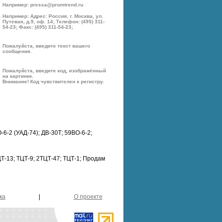
Например: pressa@promtrend.ru
Например: Адрес: Россия, г. Москва, ул.
Путевая, д.9, оф. 14; Телефон: (495) 311-
54-23; Факс: (495) 311-54-23;
Пожалуйста, введите текст вашего
сообщения.
Пожалуйста, введите код, изображённый
на картинке.
Внимание! Код чувствителен к регистру.
-6-2 (УАД-74); ДВ-30Т; 59ВО-6-2;
Т-13; ТЦТ-9; 2ТЦТ-47; ТЦТ-1; Продам
ка
|
О проекте