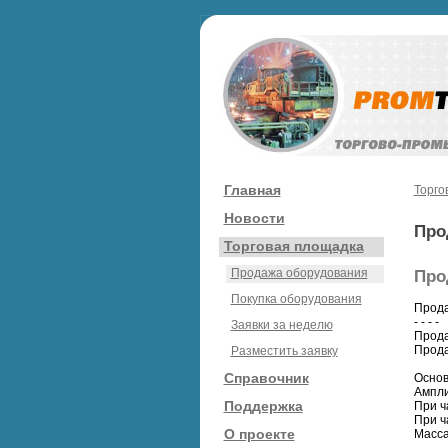
Главная
Торго
Новости
Про
Торговая площадка
Продажа оборудования
Про
Покупка оборудования
Прода
- - - -
Заявки за неделю
Прода
Прода
Разместить заявку
Справочник
Основ
Ампли
Поддержка
При ч
При ч
О проекте
Масса