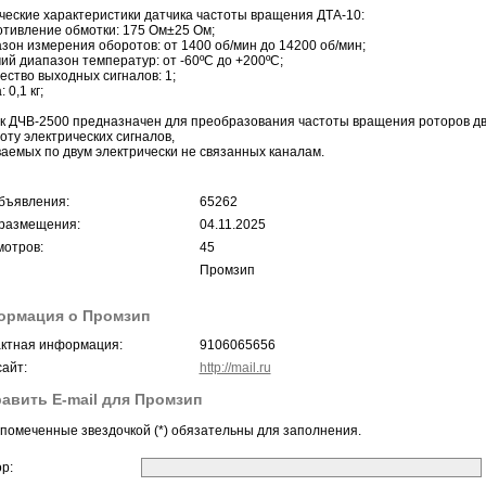
ческие характеристики датчика частоты вращения ДТА-10:
тивление обмотки: 175 Ом±25 Ом;
зон измерения оборотов: от 1400 об/мин до 14200 об/мин;
ий диапазон температур: от -60ºС до +200ºС;
ество выходных сигналов: 1;
 0,1 кг;
к ДЧВ-2500 предназначен для преобразования частоты вращения роторов д
тоту электрических сигналов,
аемых по двум электрически не связанных каналам.
бъявления:
65262
размещения:
04.11.2025
отров:
45
Промзип
ормация о Промзип
ктная информация:
9106065656
айт:
http://mail.ru
авить E-mail для Промзип
помеченные звездочкой (*) обязательны для заполнения.
ор: