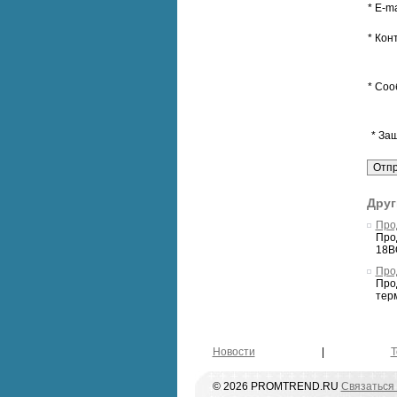
* E-ma
* Кон
* Соо
* За
Друг
Про
Прод
18ВО
Про
Прод
терм
Новости
|
Т
© 2026 PROMTREND.RU
Связаться 