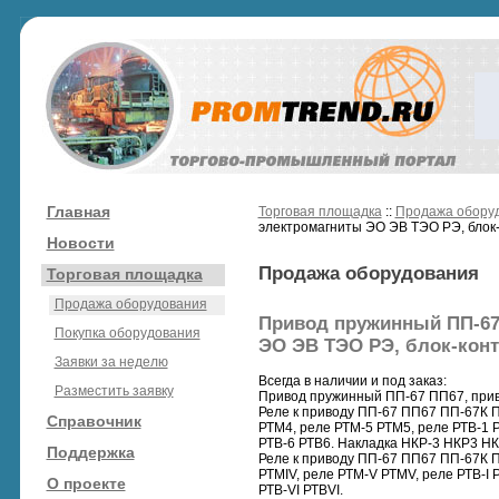
Главная
Торговая площадка
::
Продажа обору
электромагниты ЭО ЭВ ТЭО РЭ, блок
Новости
Продажа оборудования
Торговая площадка
Продажа оборудования
Привод пружинный ПП-67 
Покупка оборудования
ЭО ЭВ ТЭО РЭ, блок-конт
Заявки за неделю
Всегда в наличии и под заказ:
Разместить заявку
Привод пружинный ПП-67 ПП67, при
Реле к приводу ПП-67 ПП67 ПП-67К 
Справочник
РТМ4, реле РТМ-5 РТМ5, реле РТВ-1 Р
РТВ-6 РТВ6. Накладка НКР-3 НКР3 НК
Поддержка
Реле к приводу ПП-67 ПП67 ПП-67К ППО
РТМIV, реле РТМ-V РТМV, реле РТВ-I РТВ
О проекте
РТВ-VI РТВVI.