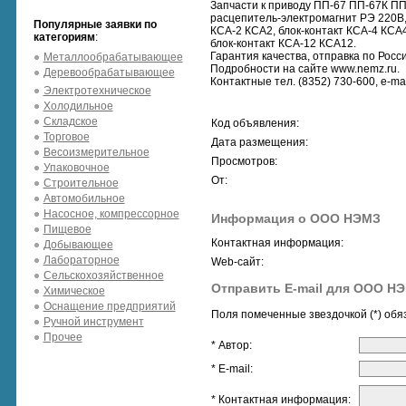
Запчасти к приводу ПП-67 ПП-67К ПП
расцепитель-электромагнит РЭ 220В,
Популярные заявки по
КСА-2 КСА2, блок-контакт КСА-4 КСА4
категориям
:
блок-контакт КСА-12 КСА12.
Гарантия качества, отправка по Росси
Металлообрабатывающее
Подробности на сайте www.nemz.ru.
Деревообрабатывающее
Контактные тел. (8352) 730-600, e-ma
Электротехническое
Холодильное
Складское
Код объявления:
Торговое
Дата размещения:
Весоизмерительное
Просмотров:
Упаковочное
От:
Строительное
Автомобильное
Насосное, компрессорное
Информация о ООО НЭМЗ
Пищевое
Контактная информация:
Добывающее
Лабораторное
Web-сайт:
Сельскохозяйственное
Отправить E-mail для ООО Н
Химическое
Оснащение предприятий
Поля помеченные звездочкой (*) обя
Ручной инструмент
Прочее
* Автор:
* E-mail:
* Контактная информация: