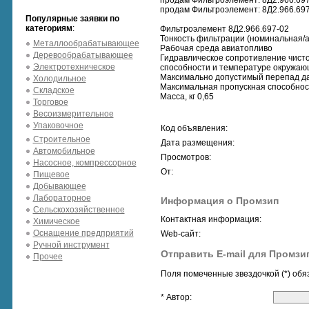
продам Фильтроэлемент: 8Д2.966.697
продам Фильтроэлемент: 8Д2.966.697
Популярные заявки по
категориям
:
Фильтроэлемент 8Д2.966.697-02
Тонкость фильтрации (номинальная/а
Металлообрабатывающее
Рабочая среда авиатопливо
Деревообрабатывающее
Гидравлическое сопротивление чист
Электротехническое
способности и температуре окружающей
Максимально допустимый перепад давл
Холодильное
Максимальная пропускная способност
Складское
Масса, кг 0,65
Торговое
Весоизмерительное
Упаковочное
Код объявления:
Строительное
Дата размещения:
Автомобильное
Просмотров:
Насосное, компрессорное
От:
Пищевое
Добывающее
Лабораторное
Информация о Промзип
Сельскохозяйственное
Контактная информация:
Химическое
Оснащение предприятий
Web-сайт:
Ручной инструмент
Отправить E-mail для Промзи
Прочее
Поля помеченные звездочкой (*) обя
* Автор: