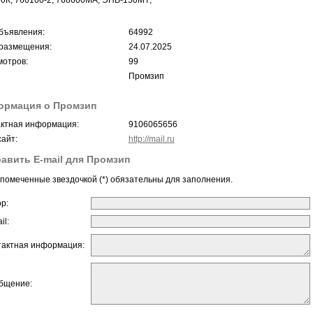
0К; 766100-2; 768600МА; ЭПВ-150МТ;
бъявления:
64992
размещения:
24.07.2025
отров:
99
Промзип
ормация о Промзип
ктная информация:
9106065656
айт:
http://mail.ru
авить E-mail для Промзип
помеченные звездочкой (*) обязательны для заполнения.
ор:
il:
тактная информация:
бщение: