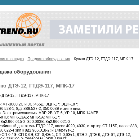
вая площадка
::
Продажа оборудования
:: Куплю ДТЭ-12, ГТДЭ-117, МПК-17
дажа оборудования
лю ДТЭ-12, ГТДЭ-117, МПК-17
 ДТЭ-12, ГТДЭ-117, МПК-17
: МТ-3000 2С и 3С; 465Д; ЭЦН-17; ЭЦН-107;
86.528-1; 8д2.886.527-2; 350.003В и зип к ним;
: Электромеханизмы МВР-2В; УР-6; УР-10; МПК-14МТВ;
0ТВ; МПК-13А5; МПК-5А; МПК-17;
 8д2.966.015-2; 350.003В; 8д2.966.021-2;
урбинный двигатель ГТДЭ-117; насос 4020; 4030; стартер СТ-115Б; насос 888;
66.022-4 зип к 8д2.966.018-2; и 14гф49т-1;
 СП-0,4Э; СП-0,6Э; СП-0,4Эт1; СП-0,6Эт1; ДТЭ-2; ДТЭ-6; ДТЭ-6Т; ДТЭ-12;