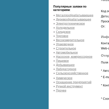
76610
Популярные заявки по
категориям
:
Код о
Металлообрабатывающее
Дата 
Деревообрабатывающее
Просм
Электротехническое
От:
Холодильное
Складское
Торговое
Инф
Весоизмерительное
Конта
Упаковочное
Строительное
Web-с
Автомобильное
Отпр
Насосное, компрессорное
Пищевое
Поля 
Добывающее
Лабораторное
* Авт
Сельскохозяйственное
* E-ma
Химическое
Оснащение предприятий
* Кон
Ручной инструмент
Прочее
* Соо