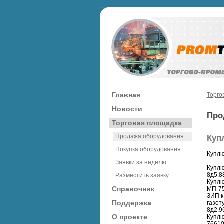
Главная
Торго
Новости
Про
Торговая площадка
Продажа оборудования
Куп
Покупка оборудования
Куплю
- - - - -
Заявки за неделю
Куплю
8д5.8
Разместить заявку
Куплю
Справочник
МП-75
ЗИП к
Поддержка
газот
8д2.9
О проекте
Куплю