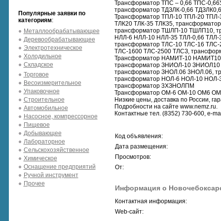
Трансформатор ТПС – 0,66 ТПС-0,66У
трансформатор ТДЗЛК-0,66 ТДЗЛК0,6
Популярные заявки по
Трансформатор ТПЛ-10 ТПЛ-20 ТПЛ-3
категориям
:
ТЛК20 ТЛК-35 ТЛК35, трансформатор
трансформатор ТШЛП-10 ТШЛП10, т
Металлообрабатывающее
НЛЛ-6 НЛЛ-10 НЛЛ-35 ТЛЛ-0,66 ТЛЛ
Деревообрабатывающее
трансформатор ТЛС-10 ТЛС-16 ТЛС-2
Электротехническое
ТЛС-1600 ТЛС-2500 ТЛСЗ, трансформ
Холодильное
Трансформатор НАМИТ-10 НАМИТ10,
Складское
трансформатор ЗНИОЛ-10 ЗНИОЛ10
трансформатор ЗНОЛ.06 3НОЛ.06, 
Торговое
трансформатор НОЛ-6 НОЛ-10 НОЛ-3
Весоизмерительное
трансформатор 3ХЗНОЛПМ
Упаковочное
Трансформатор ОМ-6 ОМ-10 ОМ6 ОМ
Строительное
Низкие цены, доставка по России, гар
Подробности на сайте www.nemz.ru.
Автомобильное
Контактные тел. (8352) 730-600, e-ma
Насосное, компрессорное
Пищевое
Добывающее
Код объявления:
Лабораторное
Дата размещения:
Сельскохозяйственное
Просмотров:
Химическое
Оснащение предприятий
От:
Ручной инструмент
Прочее
Информация о Новочебоксарс
Контактная информация:
Web-сайт: