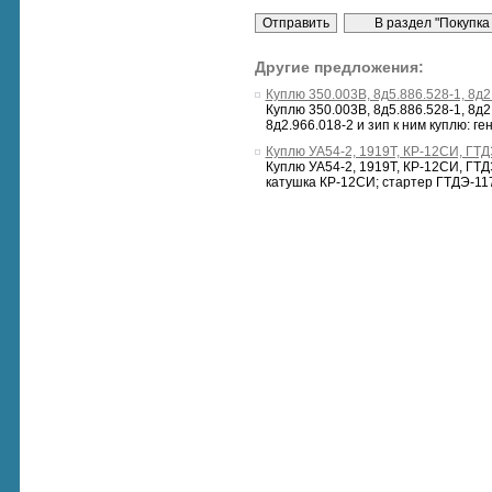
Другие предложения:
Куплю 350.003В, 8д5.886.528-1, 8д2
Куплю 350.003В, 8д5.886.528-1, 8д2.
8д2.966.018-2 и зип к ним куплю: ген
Куплю УА54-2, 1919Т, КР-12СИ, ГТД
Куплю УА54-2, 1919Т, КР-12СИ, ГТДЭ-
катушка КР-12СИ; стартер ГТДЭ-117; 