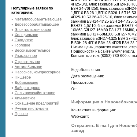
4П25-В/В-10 БЗ 24-4П25-В/В-10, бло
4П25-В/В, блок зажимов БЗН24-16П6
Популярные заявки по
БЗН 24-70П250, блок зажимов БЗН24
категориям
:
1,5П10 БЗ 26-1,5П10 БЗ26-1,5П16 БЗ
4П25-10 БЗ 26-4П25-10, блок зажимо
Металлообрабатывающее
зажимов БЗН24-4И25 БЗН 24-4И25, б
Деревообрабатывающее
БЗН27-1,5Л10, блок зажимов БЗН27-
Электротехническое
10М63 БЗН27-16М80 БЗН 27-16М80, 
зажимов БЗН27-50М160 БЗН27-70М20
Холодильное
блок зажимов БЗН27-4Д25 БЗН 27-4Д
Складское
В БЗН 28-4П16 БЗН 28-4П25 БЗН 28-
Торговое
Низкие цены, гарантия качества, отгр
Весоизмерительное
Подробности на сайте www.nemz.ru.
Упаковочное
Контактные тел. (8352) 730-600, e-ma
Строительное
Автомобильное
Код объявления:
Насосное, компрессорное
Дата размещения:
Пищевое
Добывающее
Просмотров:
Лабораторное
От:
Сельскохозяйственное
Химическое
Информация о Новочебоксарс
Оснащение предприятий
Ручной инструмент
Контактная информация:
Прочее
Web-сайт:
Отправить E-mail для Новоче
завод