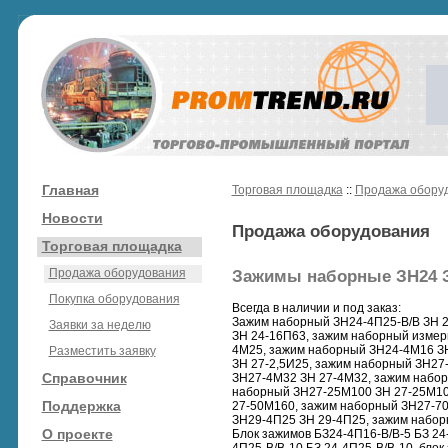
Главная
Торговая площадка
::
Продажа обору
Новости
Продажа оборудования
Торговая площадка
Продажа оборудования
Зажимы наборные ЗН24 З
Покупка оборудования
Всегда в наличии и под заказ:
Зажим наборный ЗН24-4П25-В/В ЗН 2
Заявки за неделю
ЗН 24-16П63, зажим наборный измер
4М25, зажим наборный ЗН24-4М16 ЗН
Разместить заявку
ЗН 27-2,5И25, зажим наборный ЗН27
Справочник
ЗН27-4М32 ЗН 27-4М32, зажим набо
наборный ЗН27-25М100 ЗН 27-25М10
Поддержка
27-50М160, зажим наборный ЗН27-7
ЗН29-4П25 ЗН 29-4П25, зажим набор
О проекте
Блок зажимов БЗ24-4П16-В/В-5 БЗ 24-