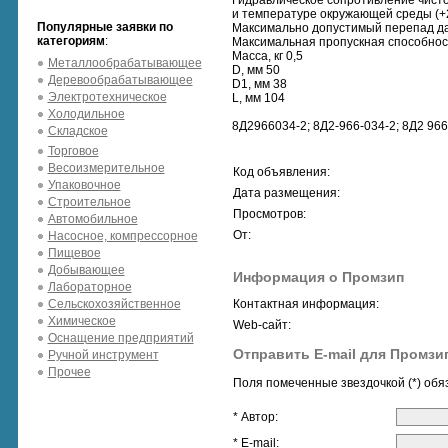
Гидравлическое сопротивление чист
и температуре окружающей среды (+25±
Популярные заявки по
Максимально допустимый перепад давл
категориям
:
Максимальная пропускная способност
Масса, кг 0,5
Металлообрабатывающее
D, мм 50
Деревообрабатывающее
D1, мм 38
Электротехническое
L, мм 104
Холодильное
8Д2966034-2; 8Д2-966-034-2; 8Д2 966
Складское
Торговое
Весоизмерительное
Код объявления:
Упаковочное
Дата размещения:
Строительное
Просмотров:
Автомобильное
От:
Насосное, компрессорное
Пищевое
Добывающее
Информация о Промзип
Лабораторное
Сельскохозяйственное
Контактная информация:
Химическое
Web-сайт:
Оснащение предприятий
Отправить E-mail для Промзи
Ручной инструмент
Прочее
Поля помеченные звездочкой (*) обя
* Автор:
* E-mail: