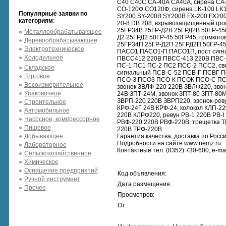
С40 С40С СА-40А СА40А, сирена СА
СО-120Ф СО120Ф, сирена LK-100 LK1
Популярные заявки по
SY200 SY-200B SY200B FX-200 FX200,
категориям
:
20-8 DB 208, взрывозащищённый гро
25ГР34В 25ГР-Д2В 25ГРД2В 50ГР-45В
Металлообрабатывающее
Д2 25ГРД2 50ГР-45 50ГР45, громког
Деревообрабатывающее
25ГР34П 25ГР-Д2П 25ГРД2П 50ГР-4
Электротехническое
ПАСО1 ПАСО1-П ПАСО1П, пост сигн
Холодильное
ПВСС412 220В ПВСС-413 220В ПВС-С
ПС-1 ПС1 ПС-2 ПС2 ПСС-2 ПСС2, св
Складское
сигнальный ПСВ-С-52 ПСВ-Г ПСВГ 
Торговое
ПСО-З ПСО3 ПСО-К ПСОК ПСО-С ПСОС
Весоизмерительное
звонок ЗВЛФ-220 220В ЗВЛФ220, звоно
Упаковочное
24В ЗПТ-24М, звонок ЗПТ-80 ЗПТ-80М
ЗВРП-220 220В ЗВРП220, звонок-рев
Строительное
КРФ-24Г 24В КРФ-24, колокол КЛП-22
Автомобильное
220В КЛРФ220, ревун РВ-1 220В РВ-I 
Насосное, компрессорное
РВФ-220 220В РВФ-220В, трещетка ТР
Пищевое
220В ТРФ-220В.
Добывающее
Гарантия качества, доставка по Росси
Подробности на сайте www.nemz.ru.
Лабораторное
Контактные тел. (8352) 730-600, e-ma
Сельскохозяйственное
Химическое
Оснащение предприятий
Код объявления:
Ручной инструмент
Дата размещения:
Прочее
Просмотров:
От: