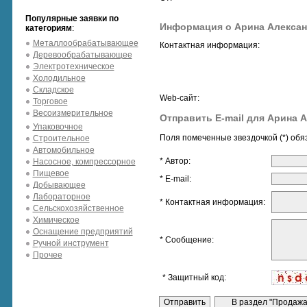
Популярные заявки по
Информация о Арина Алекса
категориям
:
Металлообрабатывающее
Контактная информация:
Деревообрабатывающее
Электротехническое
Холодильное
Складское
Web-сайт:
Торговое
Весоизмерительное
Отправить E-mail для Арина 
Упаковочное
Поля помеченные звездочкой (*) обя
Строительное
Автомобильное
* Автор:
Насосное, компрессорное
Пищевое
* E-mail:
Добывающее
Лабораторное
* Контактная информация:
Сельскохозяйственное
Химическое
Оснащение предприятий
* Сообщение:
Ручной инструмент
Прочее
* Защитный код: