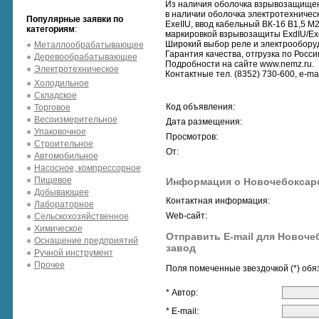
Из наличия оболочка взрывозащищен
в наличии оболочка электротехничес
Популярные заявки по
ExeIIU, ввод кабельный ВК-16 В1,5 М
категориям
:
маркировкой взрывозащиты ExdIU/Ex
Широкий выбор реле и электрооборуд
Металлообрабатывающее
Гарантия качества, отгрузка по Росси
Деревообрабатывающее
Подробности на сайте www.nemz.ru.
Электротехническое
Контактные тел. (8352) 730-600, e-ma
Холодильное
Складское
Код объявления:
Торговое
Весоизмерительное
Дата размещения:
Упаковочное
Просмотров:
Строительное
От:
Автомобильное
Насосное, компрессорное
Пищевое
Информация о Новочебоксарс
Добывающее
Контактная информация:
Лабораторное
Web-сайт:
Сельскохозяйственное
Химическое
Отправить E-mail для Новоче
Оснащение предприятий
завод
Ручной инструмент
Прочее
Поля помеченные звездочкой (*) обя
* Автор:
* E-mail: