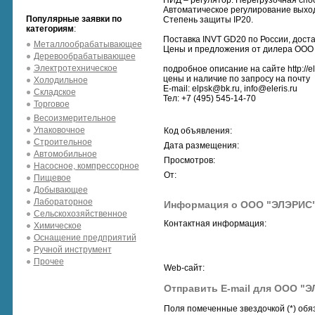
ПИД – регулятор. Перегрузочная спос
Автоматическое регулирование выхо
Популярные заявки по
Степень защиты IP20.
категориям
:
Поставка INVT GD20 по России, доста
Металлообрабатывающее
Цены и предложения от дилера ООО
Деревообрабатывающее
Электротехническое
подробное описание на сайте http://ele
цены и наличие по запросу на почту
Холодильное
Е-mail: elpsk@bk.ru, info@eleris.ru
Складское
Тел: +7 (495) 545-14-70
Торговое
Весоизмерительное
Упаковочное
Код объявления:
Строительное
Дата размещения:
Автомобильное
Просмотров:
Насосное, компрессорное
От:
Пищевое
Добывающее
Лабораторное
Информация о ООО "ЭЛЭРИС
Сельскохозяйственное
Контактная информация:
Химическое
Оснащение предприятий
Ручной инструмент
Прочее
Web-сайт:
Отправить E-mail для ООО "
Поля помеченные звездочкой (*) обя