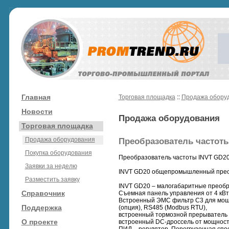
Главная
Торговая площадка
::
Продажа обору
Новости
Продажа оборудования
Торговая площадка
Продажа оборудования
Преобразователь частоты
Покупка оборудования
Преобразователь частоты INVT GD2
Заявки за неделю
INVT GD20 общепромышленный преобр
Разместить заявку
INVT GD20 – малогабаритные преоб
Справочник
Съемная панель управления от 4 кВт
Встроенный ЭМС фильтр С3 для мощн
Поддержка
(опция), RS485 (Modbus RTU),
встроенный тормозной прерыватель д
О проекте
встроенный DC-дроссель от мощности