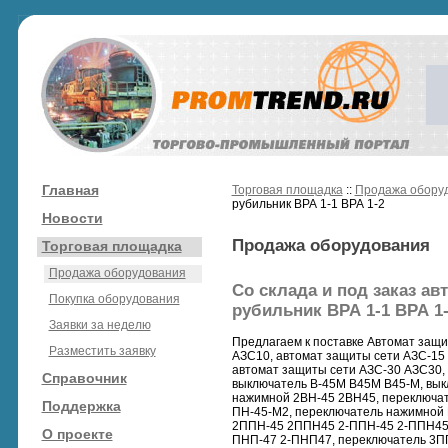
Главная
Торговая площадка
::
Продажа обору
рубильник ВРА 1-1 ВРА 1-2
Новости
Продажа оборудования
Торговая площадка
Продажа оборудования
Со склада и под заказ ав
Покупка оборудования
рубильник ВРА 1-1 ВРА 1
Заявки за неделю
Предлагаем к поставке Автомат защи
Разместить заявку
АЗС10, автомат защиты сети АЗС-15
автомат защиты сети АЗС-30 АЗС30,
Справочник
выключатель В-45М В45М В45-М, вык
нажимной 2ВН-45 2ВН45, переключа
Поддержка
ПН-45-М2, переключатель нажимной
2ППН-45 2ППН45 2-ППН-45 2-ППН45,
О проекте
ПНП-47 2-ПНП47, переключатель 3П