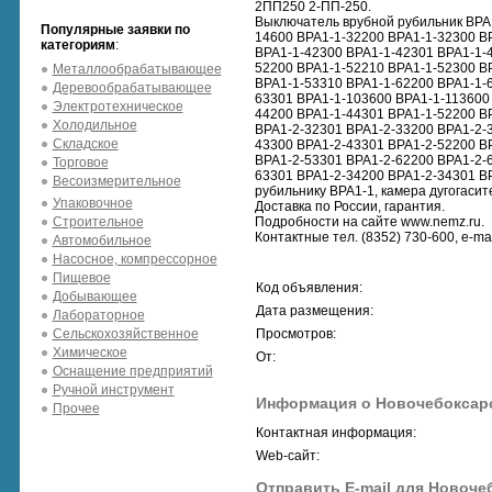
2ПП250 2-ПП-250.
Выключатель врубной рубильник ВРА 
Популярные заявки по
14600 ВРА1-1-32200 ВРА1-1-32300 В
категориям
:
ВРА1-1-42300 ВРА1-1-42301 ВРА1-1-
52200 ВРА1-1-52210 ВРА1-1-52300 В
Металлообрабатывающее
ВРА1-1-53310 ВРА1-1-62200 ВРА1-1-
Деревообрабатывающее
63301 ВРА1-1-103600 ВРА1-1-113600
Электротехническое
44200 ВРА1-1-44301 ВРА1-1-52200 В
Холодильное
ВРА1-2-32301 ВРА1-2-33200 ВРА1-2-
Складское
43300 ВРА1-2-43301 ВРА1-2-52200 В
ВРА1-2-53301 ВРА1-2-62200 ВРА1-2-
Торговое
63301 ВРА1-2-34200 ВРА1-2-34301 ВР
Весоизмерительное
рубильнику ВРА1-1, камера дугогасит
Упаковочное
Доставка по России, гарантия.
Строительное
Подробности на сайте www.nemz.ru.
Контактные тел. (8352) 730-600, e-ma
Автомобильное
Насосное, компрессорное
Пищевое
Код объявления:
Добывающее
Дата размещения:
Лабораторное
Сельскохозяйственное
Просмотров:
Химическое
От:
Оснащение предприятий
Ручной инструмент
Информация о Новочебоксарс
Прочее
Контактная информация:
Web-сайт:
Отправить E-mail для Новоче