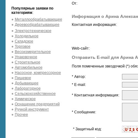
От:
Популярные заявки по
категориям
:
Информация о Арина Алекса
Металлообрабатывающее
Деревообрабатывающее
Контактная информация:
Электротехническое
Холодильное
Складское
Торговое
Web-сайт:
Весоизмерительное
Упаковочное
Отправить E-mail для Арина 
Строительное
Поля помеченные звездочкой (*) обя
Автомобильное
Насосное, компрессорное
* Автор:
Пищевое
Добывающее
* E-mail:
Лабораторное
Сельскохозяйственное
* Контактная информация:
Химическое
Оснащение предприятий
Ручной инструмент
* Сообщение:
Прочее
* Защитный код: