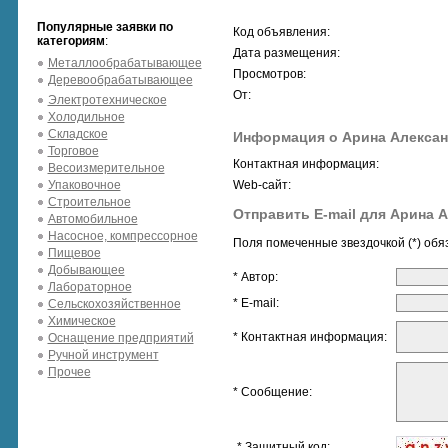
Популярные заявки по
Код объявления:
категориям
:
Дата размещения:
Металлообрабатывающее
Просмотров:
Деревообрабатывающее
От:
Электротехническое
Холодильное
Складское
Информация о Арина Алекса
Торговое
Контактная информация:
Весоизмерительное
Упаковочное
Web-сайт:
Строительное
Отправить E-mail для Арина 
Автомобильное
Насосное, компрессорное
Поля помеченные звездочкой (*) обя
Пищевое
Добывающее
* Автор:
Лабораторное
* E-mail:
Сельскохозяйственное
Химическое
* Контактная информация:
Оснащение предприятий
Ручной инструмент
Прочее
* Сообщение:
* Защитный код: