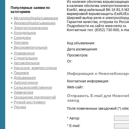
Из наличия оболочка взрывозащищен
в наличии оболочка электротехничес
Популярные заявки по
ExeIIU, ввод кабельный ВК-16 В1,5 М
категориям
:
маркировкой взрывозащиты ExdIU/Ex
Широкий выбор реле и электрооборуд
Металлообрабатывающее
Гарантия качества, отгрузка по Росси
Деревообрабатывающее
Подробности на сайте www.nemz.ru.
Электротехническое
Контактные тел. (8352) 730-600, e-ma
Холодильное
Складское
Торговое
Код объявления:
Весоизмерительное
Дата размещения:
Упаковочное
Просмотров:
Строительное
От:
Автомобильное
Насосное, компрессорное
Пищевое
Информация о Новочебоксарс
Добывающее
Контактная информация:
Лабораторное
Web-сайт:
Сельскохозяйственное
Химическое
Отправить E-mail для Новоче
Оснащение предприятий
завод
Ручной инструмент
Прочее
Поля помеченные звездочкой (*) обя
* Автор:
* E-mail: