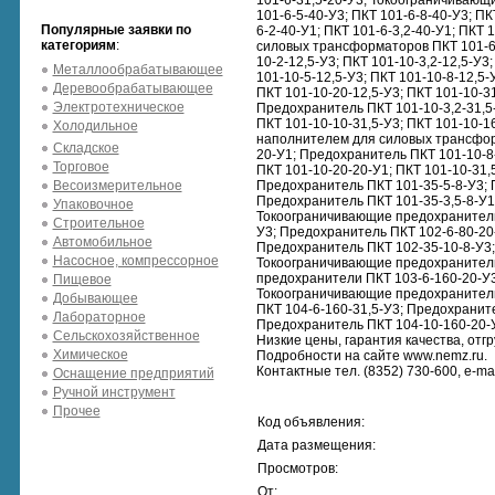
101-6-31,5-20-У3; Токоограничивающ
101-6-5-40-У3; ПКТ 101-6-8-40-У3; П
Популярные заявки по
6-2-40-У1; ПКТ 101-6-3,2-40-У1; ПКТ
категориям
:
силовых трансформаторов ПКТ 101-6-1
10-2-12,5-У3; ПКТ 101-10-3,2-12,5-
Металлообрабатывающее
101-10-5-12,5-У3; ПКТ 101-10-8-12,5
Деревообрабатывающее
ПКТ 101-10-20-12,5-У3; ПКТ 101-10-3
Электротехническое
Предохранитель ПКТ 101-10-3,2-31,5
ПКТ 101-10-10-31,5-У3; ПКТ 101-10-1
Холодильное
наполнителем для силовых трансфор
Складское
20-У1; Предохранитель ПКТ 101-10-8
Торговое
ПКТ 101-10-20-20-У1; ПКТ 101-10-31,
Весоизмерительное
Предохранитель ПКТ 101-35-5-8-У3; П
Предохранитель ПКТ 101-35-3,5-8-У1;
Упаковочное
Токоограничивающие предохранители 
Строительное
У3; Предохранитель ПКТ 102-6-80-20-У
Автомобильное
Предохранитель ПКТ 102-35-10-8-У3;
Насосное, компрессорное
Токоограничивающие предохранители 
предохранители ПКТ 103-6-160-20-У3
Пищевое
Токоограничивающие предохранители 
Добывающее
ПКТ 104-6-160-31,5-У3; Предохраните
Лабораторное
Предохранитель ПКТ 104-10-160-20-У
Сельскохозяйственное
Низкие цены, гарантия качества, отгр
Химическое
Подробности на сайте www.nemz.ru.
Контактные тел. (8352) 730-600, e-ma
Оснащение предприятий
Ручной инструмент
Прочее
Код объявления:
Дата размещения:
Просмотров:
От: