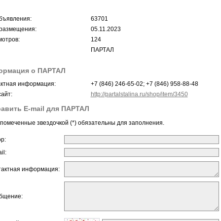
бъявления:
63701
размещения:
05.11.2023
отров:
124
ПАРТАЛ
ормация о ПАРТАЛ
ктная информация:
+7 (846) 246-65-02; +7 (846) 958-88-48
айт:
http://partalstalina.ru/shop/item/3450
авить E-mail для ПАРТАЛ
помеченные звездочкой (*) обязательны для заполнения.
ор:
il:
тактная информация:
бщение: