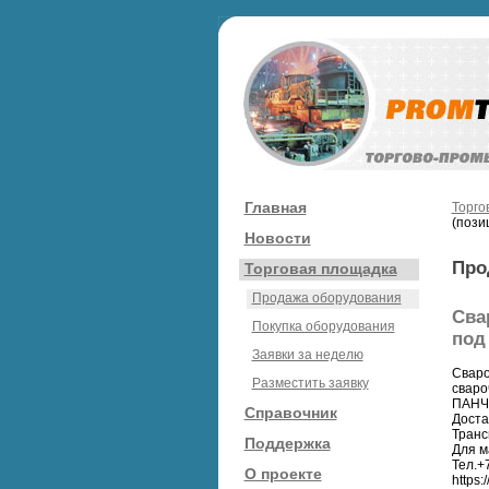
Главная
Торго
(позиц
Новости
Про
Торговая площадка
Продажа оборудования
Сва
Покупка оборудования
под 
Заявки за неделю
Сваро
Разместить заявку
сваро
ПАНЧ-
Справочник
Доста
Транс
Поддержка
Для м
Тел.+7
О проекте
https: