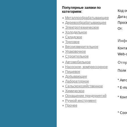
Популярные заявки по
Код о
категориям
:
Дата 
Металлообрабатывающее
Деревообрабатывающее
Просм
Электротехническое
От:
Холодильное
Складское
Инф
Торговое
Весоизмерительное
Конта
Упаковочное
Web-с
Строительное
Автомобильное
Отпр
Насосное, компрессорное
Поля 
Пищевое
Добывающее
* Авт
Лабораторное
Сельскохозяйственное
* E-ma
Химическое
Оснащение предприятий
* Кон
Ручной инструмент
Прочее
* Соо