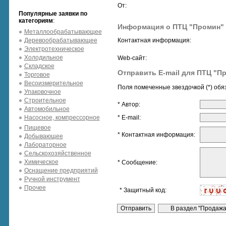
От:
Популярные заявки по
категориям
:
Информация о ПТЦ "Промин"
Металлообрабатывающее
Деревообрабатывающее
Контактная информация:
Электротехническое
Холодильное
Web-сайт:
Складское
Отправить E-mail для ПТЦ "П
Торговое
Весоизмерительное
Поля помеченные звездочкой (*) обя
Упаковочное
Строительное
* Автор:
Автомобильное
Насосное, компрессорное
* E-mail:
Пищевое
* Контактная информация:
Добывающее
Лабораторное
Сельскохозяйственное
Химическое
* Сообщение:
Оснащение предприятий
Ручной инструмент
Прочее
* Защитный код: