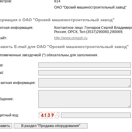
отров:
814
ОАО "Орский машиностроительный завод"
ормация о ОАО "Орский машиностроительный завод"
ктная информация:
Контактное лицо: Гончаров Сергей Владимир
Россия; ОРСК; Тел:(3537)290060,290069;
айт:
http://www.ormash.ru
авить E-mail для ОАО "Орский машиностроительный завод"
помеченные звездочкой (*) обязательны для заполнения.
ор:
il:
тактная информация:
бщение:
щитный код: