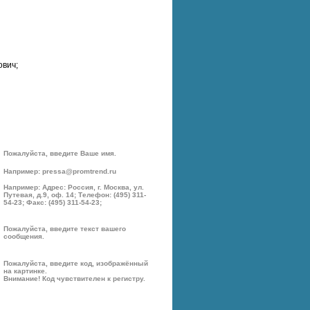
ович;
Пожалуйста, введите Ваше имя.
Например: pressa@promtrend.ru
Например: Адрес: Россия, г. Москва, ул.
Путевая, д.9, оф. 14; Телефон: (495) 311-
54-23; Факс: (495) 311-54-23;
Пожалуйста, введите текст вашего
сообщения.
Пожалуйста, введите код, изображённый
на картинке.
Внимание! Код чувствителен к регистру.