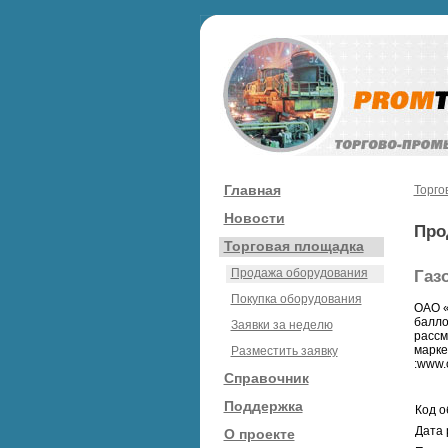
Главная
Торго
Новости
Про
Торговая площадка
Продажа оборудования
Газ
Покупка оборудования
ОАО «
балло
Заявки за неделю
рассм
марке
Разместить заявку
:www.
Справочник
Поддержка
Код о
Дата 
О проекте