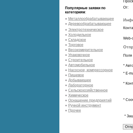
Просм
От:
Популярные заявки по
категориям
:
Металлообрабатывающее
Инф
Деревообрабатывающее
Конта
Электротехническое
Холодильное
Web-с
Складское
Торговое
Отпр
Весоизмерительное
Упаковочное
Поля 
Строительное
Автомобильное
* Авт
Насосное, компрессорное
* E-ma
Пищевое
Добывающее
* Кон
Лабораторное
Сельскохозяйственное
Химическое
* Соо
Оснащение предприятий
Ручной инструмент
Прочее
* За