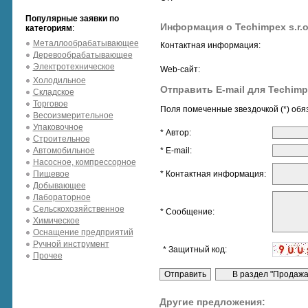
Популярные заявки по
Информация о Techimpex s.r.o
категориям
:
Металлообрабатывающее
Контактная информация:
Деревообрабатывающее
Электротехническое
Web-сайт:
Холодильное
Отправить E-mail для Techimpe
Складское
Торговое
Поля помеченные звездочкой (*) обя
Весоизмерительное
Упаковочное
* Автор:
Строительное
Автомобильное
* E-mail:
Насосное, компрессорное
Пищевое
* Контактная информация:
Добывающее
Лабораторное
Сельскохозяйственное
* Сообщение:
Химическое
Оснащение предприятий
Ручной инструмент
* Защитный код:
Прочее
Другие предложения: