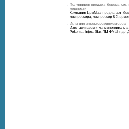
Полуприцеп продажа, бецема, сеспе
мощности
Компания ЦемМаш предлагает: беце
компрессора, компрессор 8 2, цемен
Иглы для инъекторов/инжекторов/
Изготавливаем иглы к многоигольч
Pokomat, Inject-Star, ПМ-ФМШ и др. Ди