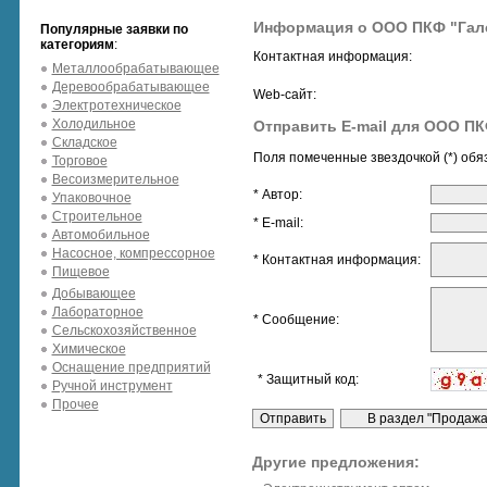
Информация о ООО ПКФ "Гал
Популярные заявки по
категориям
:
Контактная информация:
Металлообрабатывающее
Деревообрабатывающее
Web-сайт:
Электротехническое
Холодильное
Отправить E-mail для ООО ПК
Складское
Поля помеченные звездочкой (*) обя
Торговое
Весоизмерительное
* Автор:
Упаковочное
Строительное
* E-mail:
Автомобильное
Насосное, компрессорное
* Контактная информация:
Пищевое
Добывающее
Лабораторное
* Сообщение:
Сельскохозяйственное
Химическое
Оснащение предприятий
* Защитный код:
Ручной инструмент
Прочее
Другие предложения: