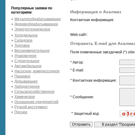
Популярные заявки по
Информация о Асалмаз
категориям
:
Металлообрабатывающее
Контактная информация:
Деревообрабатывающее
Электротехническое
Web-сайт:
Холодильное
Складское
Отправить E-mail для Асалма
Торговое
Весоизмерительное
Поля помеченные звездочкой (*) обя
Упаковочное
Строительное
* Автор:
Автомобильное
* E-mail:
Насосное, компрессорное
Пищевое
* Контактная информация:
Добывающее
Лабораторное
Сельскохозяйственное
Химическое
* Сообщение:
Оснащение предприятий
Ручной инструмент
Прочее
* Защитный код: